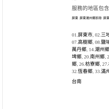
服務的地區包
屏東
屏東潮州鄉拆除
屏
01.
屏東市
, 02.
三
07.
高樹鄉
, 08.
鹽
萬丹鄉
, 14.
潮州
埤鄉
, 20.
南州鄉
, 
鄉
, 26.
枋寮鄉
, 27.
32.
恆春鄉
, 33.
滿
台南