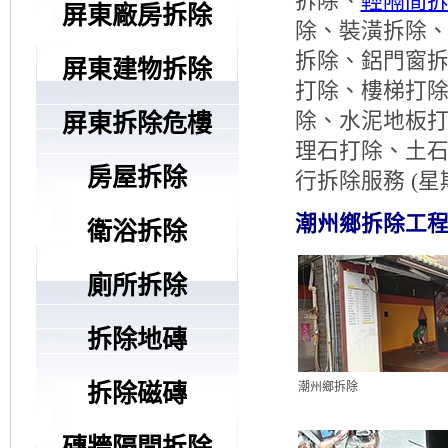
拆除、
輕隔間
屏東廠房拆除
除、裝潢拆除
拆除、鋁門窗
屏東建物拆除
打除、樓梯打
除、水泥地板
屏東拆除危樓
理石打除、土石
房屋拆除
行拆除服務 (星期
潮州鄉拆除工程
衛浴拆除
廁所拆除
拆除地磚
拆除磁磚
潮州鄉拆除
磚牆隔間拆除